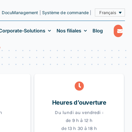
|
DocuManagement
|
Système de commande
|
Français
Corporate-Solutions
Nos filiales
Blog
.
Heures d’ouverture
n
Du lundi au vendredi :
de 9 h à 12 h
de 13 h 30 à 18 h