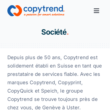
Skip
to
Toggl
content
Navig
Print-Services
Société
.
Digital-Services
Depuis plus de 50 ans, Copytrend est
Digital-Office
solidement établi en Suisse en tant que
prestataire de services fiable. Avec les
Corporate Solutions
marques Copytrend, Copyprint,
CopyQuick et Speich, le groupe
Filiales
Copytrend se trouve toujours près de
chez vous, de Genève à Uster.
Links