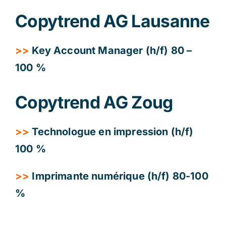
Copytrend AG Lausanne
Contact
>>
Key Account Manager (h/f) 80 –
Blog
100 %
Copytrend AG Zoug
Français
>>
Technologue en impression (h/f)
100 %
>>
Imprimante numérique (h/f) 80-100
%