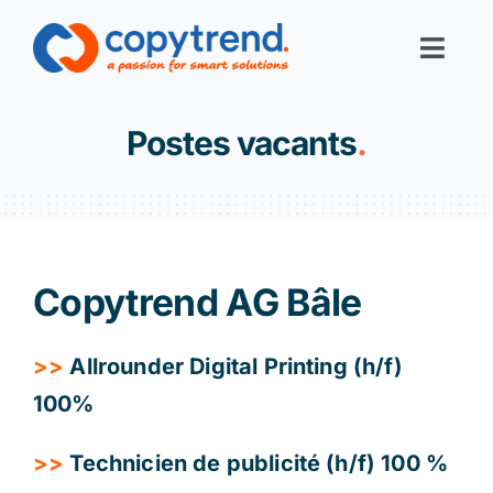
Skip
to
Toggl
content
Navig
Print-Services
Postes vacants
.
Digital-Services
Digital-Office
Copytrend AG Bâle
Corporate Solutions
>>
Allrounder Digital Printing (h/f)
100%
Filiales
>>
Technicien de publicité (h/f) 100 %
Links