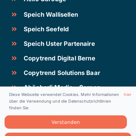
Speich Wallisellen
Speich Seefeld
Speich Uster Partenaire
Copytrend Digital Berne
Copytrend Solutions Baar
Abächerli Media – Sarnen
Diese Webseite verwendet Cookies. Mehr Informationen
hier
über die Verwendung und die Datenschutzrichtlinien
finden Sie
Postes vacants
|
Mentions légales
|
Protection des
données
Verstanden
Copyright 2024