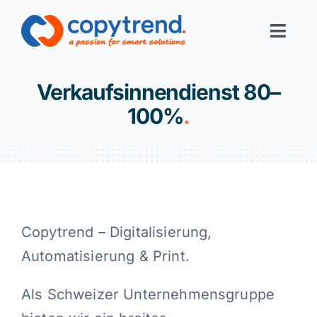
Zum
Inhalt
Toggl
springen
Navig
Print-Services
Verkaufsinnendienst 80–
100%
.
Digital-Services
Digital-Office
Corporate Solutions
Copytrend – Digitalisierung,
Automatisierung & Print.
Über uns
Als Schweizer Unternehmensgruppe
Links