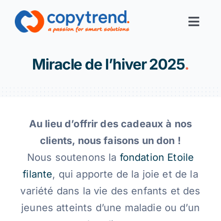
Skip
to
Toggl
content
Navig
Print-Services
Miracle de l’hiver 2025
.
Digital-Services
Digital-Office
Au lieu d’offrir des cadeaux à nos
clients, nous faisons un don !
Corporate Solutions
Nous soutenons la
fondation Etoile
filante
, qui apporte de la joie et de la
Filiales
variété dans la vie des enfants et des
jeunes atteints d’une maladie ou d’un
Links