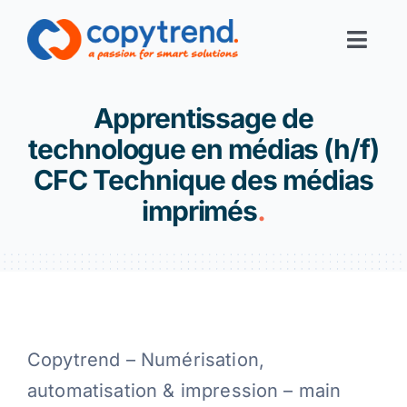
Skip
to
Toggl
content
Navig
Print-Services
Apprentissage de
technologue en médias (h/f)
Digital-Services
CFC Technique des médias
imprimés
.
Digital-Office
Corporate Solutions
Filiales
Copytrend – Numérisation,
automatisation & impression – main
Links