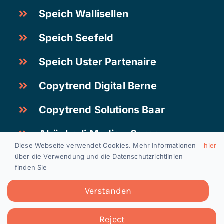
Speich Wallisellen
Speich Seefeld
Speich Uster Partenaire
Copytrend Digital Berne
Copytrend Solutions Baar
Abächerli Media – Sarnen
Diese Webseite verwendet Cookies. Mehr Informationen
hier
über die Verwendung und die Datenschutzrichtlinien
finden Sie
Postes vacants
|
Mentions légales
|
Protection des
données
Verstanden
Copyright 2024
Reject