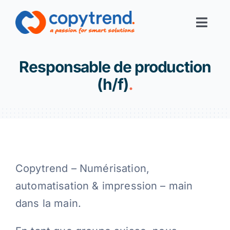
Skip
to
Toggl
content
Navig
Print-Services
Responsable de production
(h/f)
.
Digital-Services
Digital-Office
Corporate Solutions
Copytrend – Numérisation,
automatisation & impression – main
Filiales
dans la main.
Links