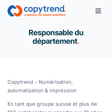
Skip
to
Toggl
content
Navig
Print-Services
Responsable du
département
.
Digital-Services
Digital-Office
Corporate Solutions
Copytrend – Numérisation,
automatisation & impression
Filiales
En tant que groupe suisse et plus de
Links