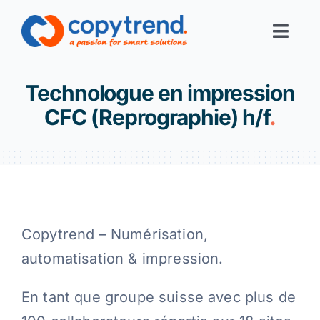
Skip
to
Toggl
content
Navig
Print-Services
Technologue en impression
CFC (Reprographie) h/f
.
Digital-Services
Digital-Office
Corporate Solutions
Copytrend – Numérisation,
automatisation & impression.
Filiales
En tant que groupe suisse avec plus de
Links