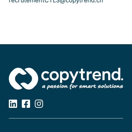
recrutementCTLS@copytrend.ch