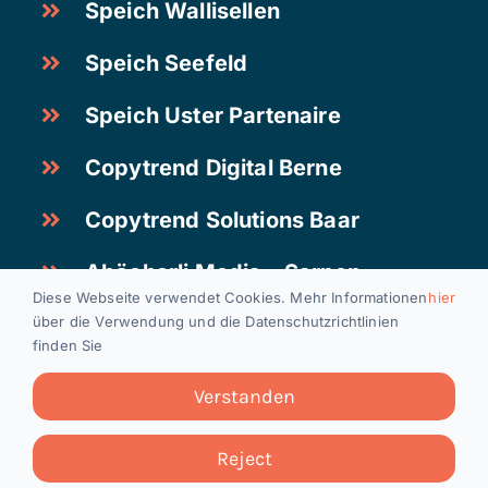
Speich Wallisellen
Speich Seefeld
Speich Uster Partenaire
Copytrend Digital Berne
Copytrend Solutions Baar
Abächerli Media – Sarnen
Diese Webseite verwendet Cookies. Mehr Informationen
hier
über die Verwendung und die Datenschutzrichtlinien
finden Sie
Postes vacants
|
Mentions légales
|
Protection des
données
Verstanden
Copyright 2024
Reject
Copytrend Holding AG, Waldeggstrasse 30, 3097 Liebefeld