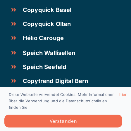
Copyquick Basel
Copyquick Olten
Hélio Carouge
Speich Wallisellen
Speich Seefeld
Copytrend Digital Bern
Copytrend Solutions Baar
Diese Webseite verwendet Cookies. Mehr Informationen
hier
über die Verwendung und die Datenschutzrichtlinien
finden Sie
Offene Stellen
|
Impressum
|
Datenschutz
Verstanden