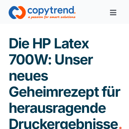
Zum
Inhalt
Toggl
springen
Navig
Print-Services
Die HP Latex
Digital-Services
700W: Unser
neues
Digital-Office
Geheimrezept für
Corporate Solutions
herausragende
Über uns
Druckergebnisse
Links