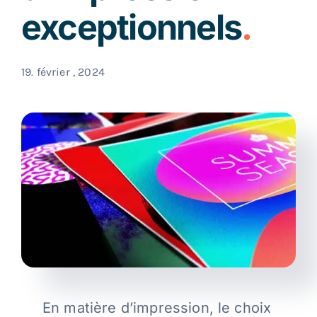
exceptionnels
Contact
19. février , 2024
Blog
Français
En matière d’impression, le choix