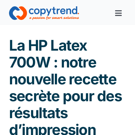
Skip
to
Toggl
content
Navig
Print-Services
La HP Latex
Digital-Services
700W : notre
nouvelle recette
Digital-Office
secrète pour des
Corporate Solutions
résultats
Filiales
d’impression
Links